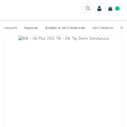
Anasayfa
Soğutucular
Buzdolabı ve Derin Dondurucular
Derin Dondurucu
Dik T