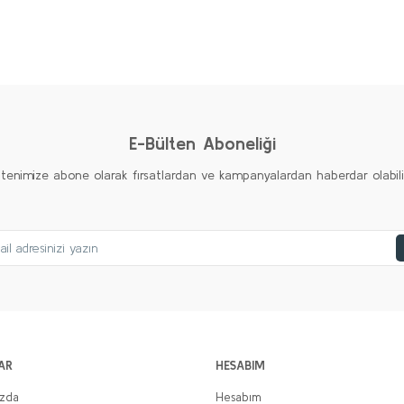
Bu ürüne ilk yorumu siz yapın!
Yorum Yaz
E-Bülten Aboneliği
ltenimize abone olarak fırsatlardan ve kampanyalardan haberdar olabilirs
AR
HESABIM
ızda
Hesabım