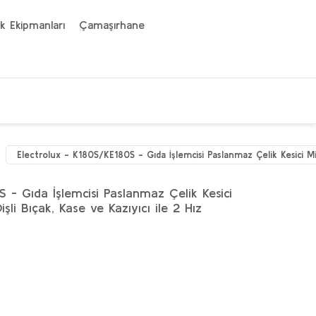
k Ekipmanları
Çamaşırhane
Electrolux - K180S/KE180S - Gıda İşlemcisi Paslanmaz Çelik Kesici Mik
 - Gıda İşlemcisi Paslanmaz Çelik Kesici
şli Bıçak, Kase ve Kazıyıcı ile 2 Hız