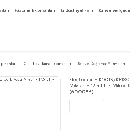
nları
Pastane Ekipmanları
Endüstriyel Fırın
Kahve ve İçece
kipmanları
Gıda Hazırlama Ekipmanları
Sebze Doğrama Makineleri
Electrolux - K180S/KE180S
Mikser - 17.5 LT - Mikro Di
(600086)