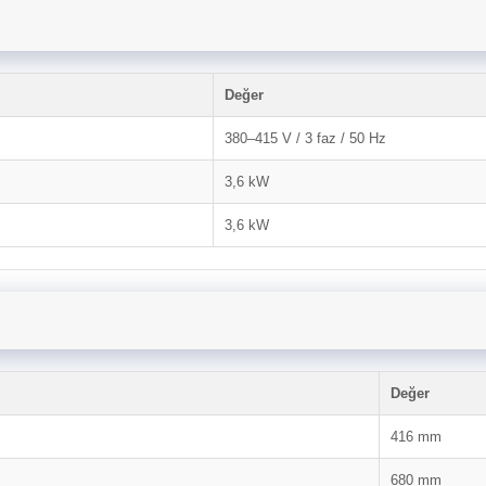
Değer
380–415 V / 3 faz / 50 Hz
3,6 kW
3,6 kW
Değer
416 mm
680 mm