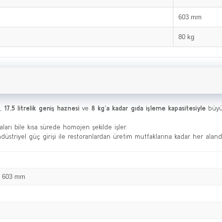
603 mm
80 kg
l,
17,5 litrelik geniş haznesi
ve
8 kg’a kadar gıda işleme kapasitesiyle
büyük
ları bile kısa sürede homojen şekilde işler.
endüstriyel güç girişi ile restoranlardan üretim mutfaklarına kadar her alan
x 603 mm