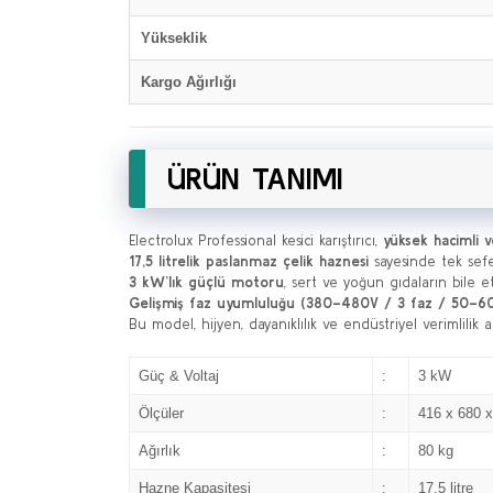
Yükseklik
Kargo Ağırlığı
ÜRÜN TANIMI
Electrolux Professional kesici karıştırıcı,
yüksek hacimli ve
17,5 litrelik paslanmaz çelik haznesi
sayesinde tek sefer
3 kW’lık güçlü motoru
, sert ve yoğun gıdaların bile etk
Gelişmiş faz uyumluluğu (380–480V / 3 faz / 50–6
Bu model, hijyen, dayanıklılık ve endüstriyel verimlilik 
Güç & Voltaj
:
3 kW
Ölçüler
:
416 x 680 
Ağırlık
:
80 kg
Hazne Kapasitesi
:
17,5 litre