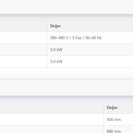
Değer
380–480 V / 3 Faz / 50–60 Hz
3,0 kW
3,0 kW
Değer
416 mm
680 mm