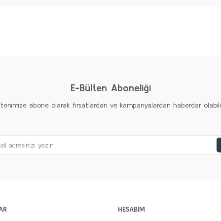
Bu ürüne ilk yorumu siz yapın!
Yorum Yaz
E-Bülten Aboneliği
ltenimize abone olarak fırsatlardan ve kampanyalardan haberdar olabilirs
AR
HESABIM