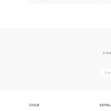
E-bü
ÜYELİK
SAYFAL