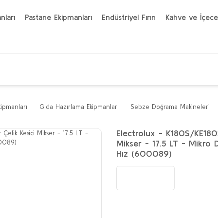
nları
Pastane Ekipmanları
Endüstriyel Fırın
Kahve ve İçece
kipmanları
Gıda Hazırlama Ekipmanları
Sebze Doğrama Makineleri
Electrolux - K180S/KE180S
Mikser - 17.5 LT - Mikro D
Hız (600089)