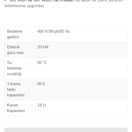
ISO 9001 ve ISO 14001 sertifikaları
ile kalite ve çevre yönetim
sistemlerine uygundur.
Besleme
:
400 V/3N ph/50 Hz
gerilimi
Elektrik
:
20 kW
gücü max
Su
:
50 °C
besleme
sıcaklığı
Yıkama
:
95 lt
tankı
kapasitesi
Kazan
:
18 Lt
Kapasitesi