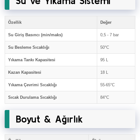
Su ve Yıkama Sistemi
Özellik
Değer
Su Giriş Basıncı (min/maks)
0,5 - 7 bar
Su Besleme Sıcaklığı
50°C
Yıkama Tankı Kapasitesi
95 L
Kazan Kapasitesi
18 L
Yıkama Çevrimi Sıcaklığı
55-65°C
Sıcak Durulama Sıcaklığı
84°C
Boyut & Ağırlık