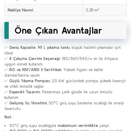
Nakliye Hacmi
2,39 m³
Öne Çıkan Avantajlar
✅
Geniş Kapasite:
95 L yıkama tankı
, büyük hacimli yıkamalar için
ideal
✅
4 Çalışma Çevrimi Seçeneği:
180/360/540/∞ sn ile ihtiyaca
uygun esnek kullanım
✅
ISO ve NSF/ANSI 3 Sertifikalı:
Yüksek hijyen ve kalite
standartlarına uyum
✅
Güçlü Yıkama Pompası:
2,5 kW gücündeki pompa, yüksek basınçlı
ve etkili temizlik sağlar
✅
Dayanıklı Tasarım:
Paslanmaz çelik gövde ile uzun ömürlü
kullanım
✅
Gelişmiş Su Yönetimi:
50°C giriş suyu besleme sıcaklığı ile enerji
tasarrufu
Not:
50°C giriş suyu sıcaklığıyla
maksimum verimlilikte
çalışır.