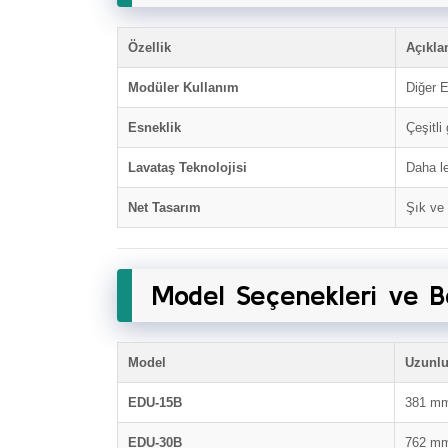
Özellik
Açıkl
Modüler Kullanım
Diğer E
Esneklik
Çeşitli
Lavataş Teknolojisi
Daha le
Net Tasarım
Şık ve 
Model Seçenekleri ve B
Model
Uzunl
EDU-15B
381 m
EDU-30B
762 m