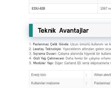
EDU-42B
1067 
Teknik Avantajlar
Paslanmaz Çelik Gövde
: Uzun ömürlü kullanım ve ko
Lavataş Teknolojisi
: Yiyeceklerin altından gelen sıca
Sıçrama Duvarı
: Çalışma alanında hijyenik bir kullan
Gizli Yağ Çekmecesi
: Daha temiz bir çalışma ortamı i
Modüler Yapı
: Diğer Garland ED serisi ekipmanlarla
Enerji türü
:
Alttan alevli
Kullanılan malzeme
:
Paslanmaz ç