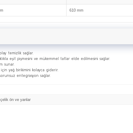
mm
610 mm
lay temizlik sağlar.
klıkla eşit pişmesini ve mükemmel tatlar elde edilmesini sağlar.
ım sunar.
çin yağ birikimini kolayca giderir.
 sorunsuz entegrasyon sağlar.
elik ön ve yanlar
Bu ürüne ilk yorumu siz yapın!