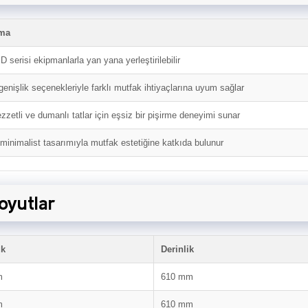
ama
D serisi ekipmanlarla yan yana yerleştirilebilir
 genişlik seçenekleriyle farklı mutfak ihtiyaçlarına uyum sağlar
zzetli ve dumanlı tatlar için eşsiz bir pişirme deneyimi sunar
minimalist tasarımıyla mutfak estetiğine katkıda bulunur
oyutlar
uk
Derinlik
m
610 mm
m
610 mm