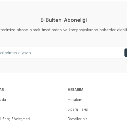
Yorum Yaz
E-Bülten Aboneliği
ltenimize abone olarak fırsatlardan ve kampanyalardan haberdar olabilirs
AR
HESABIM
ızda
Hesabım
Sipariş Takip
i Satış Sözleşmesi
Favorileriniz