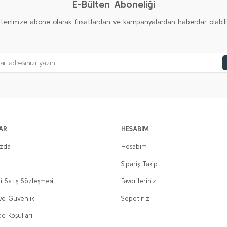
E-Bülten Aboneliği
ltenimize abone olarak fırsatlardan ve kampanyalardan haberdar olabilirs
AR
HESABIM
ızda
Hesabım
Sipariş Takip
i Satış Sözleşmesi
Favorileriniz
 ve Güvenlik
Sepetiniz
de Koşullari