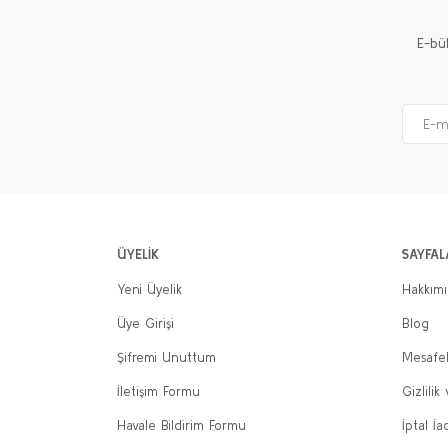
E-bü
ÜYELİK
SAYFAL
Yeni Üyelik
Hakkım
Üye Girişi
Blog
Şifremi Unuttum
Mesafel
İletişim Formu
Gizlilik
Havale Bildirim Formu
İptal İa