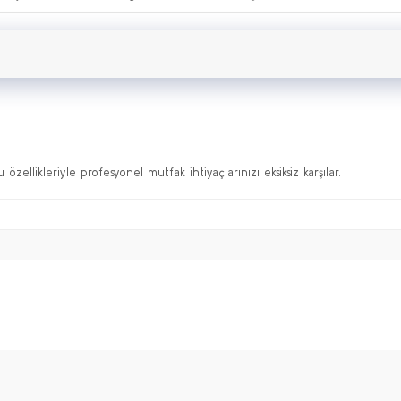
zellikleriyle profesyonel mutfak ihtiyaçlarınızı eksiksiz karşılar.
Bu ürüne ilk yorumu siz yapın!
Yorum Yaz