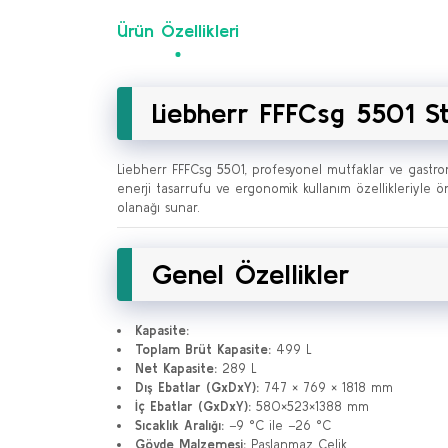
Ürün Özellikleri
Liebherr FFFCsg 5501 S
Liebherr FFFCsg 5501, profesyonel mutfaklar ve gastron
enerji tasarrufu ve ergonomik kullanım özellikleriyle ö
olanağı sunar.
Genel Özellikler
Kapasite:
Toplam Brüt Kapasite:
499 L
Net Kapasite:
289 L
Dış Ebatlar (GxDxY):
747 × 769 × 1818 mm
İç Ebatlar (GxDxY):
580×523×1388 mm
Sıcaklık Aralığı:
−9 °C ile −26 °C
Gövde Malzemesi:
Paslanmaz Çelik