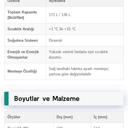
Özellik
Açıklama
Toplam Kapasite
171 L / 136 L
(Brüt/Net)
Sıcaklık Aralığı
+1 °C ile +15 °C
Soğutma Sistemi
Dinamik
Enerjik ve Enerjik
Yüksek verimli fanlarla eşit sıcaklık
Olmayanlar
durumu
Sağ taraftaki fabrika ayarlı menteşe;
Menteşe Özelliği
şartına göre değiştirilebilir
Boyutlar ve Malzeme
Ölçüler
Dış
(mm)
İç
(mm)