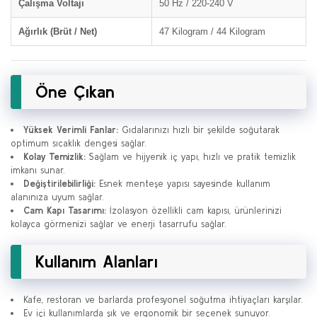
Çalışma Voltajı
50 Hz / 220-240 V
Ağırlık (Brüt / Net)
47 Kilogram / 44 Kilogram
Öne Çıkan
Yüksek Verimli Fanlar:
Gıdalarınızı hızlı bir şekilde soğutarak
optimum sıcaklık dengesi sağlar.
Kolay Temizlik:
Sağlam ve hijyenik iç yapı, hızlı ve pratik temizlik
imkanı sunar.
Değiştirilebilirliği:
Esnek menteşe yapısı sayesinde kullanım
alanınıza uyum sağlar.
Cam Kapı Tasarımı:
İzolasyon özellikli cam kapısı, ürünlerinizi
kolayca görmenizi sağlar ve enerji tasarrufu sağlar.
Kullanım Alanları
Kafe, restoran ve barlarda profesyonel soğutma ihtiyaçları karşılar.
Ev içi kullanımlarda şık ve ergonomik bir seçenek sunuyor.