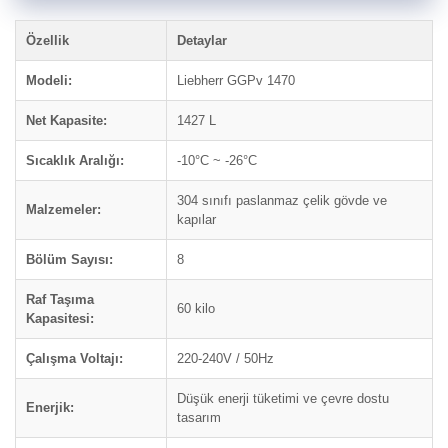
Özellik
Detaylar
Modeli:
Liebherr GGPv 1470
Net Kapasite:
1427 L
Sıcaklık Aralığı:
-10°C ~ -26°C
304 sınıfı paslanmaz çelik gövde ve
Malzemeler:
kapılar
Bölüm Sayısı:
8
Raf Taşıma
60 kilo
Kapasitesi:
Çalışma Voltajı:
220-240V / 50Hz
Düşük enerji tüketimi ve çevre dostu
Enerjik:
tasarım