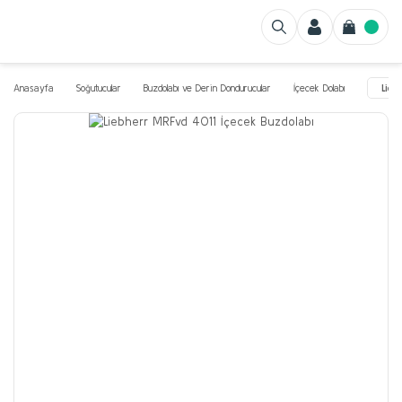
Anasayfa
Soğutucular
Buzdolabı ve Derin Dondurucular
İçecek Dolabı
Lieb