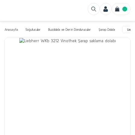
Anasayfa
Soğutucular
Buzdolabı ve Derin Dondurucular
Şarap Dolabı
Lieb