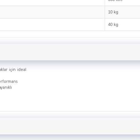
10 kg
40 kg
klar için ideal
performans
yanıklı