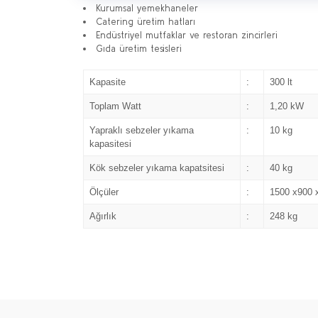
Kurumsal yemekhaneler
Catering üretim hatları
Endüstriyel mutfaklar ve restoran zincirleri
Gıda üretim tesisleri
Kapasite
:
300 lt
Toplam Watt
:
1,20 kW
Yapraklı sebzeler yıkama
:
10 kg
kapasitesi
Kök sebzeler yıkama kapatsitesi
:
40 kg
Ölçüler
:
1500 x900 
Ağırlık
:
248 kg