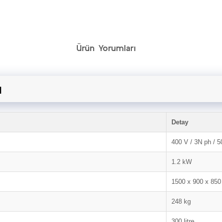
Ürün Yorumları
u
Detay
400 V / 3N ph / 5
1.2 kW
1500 x 900 x 85
248 kg
300 litre