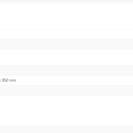
x 850 mm
Bu ürüne ilk yorumu siz yapın!
Yorum Yaz