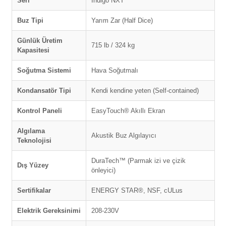
Seri
Indigo NXT
Buz Tipi
Yarım Zar (Half Dice)
Günlük Üretim
715 lb / 324 kg
Kapasitesi
Soğutma Sistemi
Hava Soğutmalı
Kondansatör Tipi
Kendi kendine yeten (Self-contained)
Kontrol Paneli
EasyTouch® Akıllı Ekran
Algılama
Akustik Buz Algılayıcı
Teknolojisi
DuraTech™ (Parmak izi ve çizik
Dış Yüzey
önleyici)
Sertifikalar
ENERGY STAR®, NSF, cULus
Elektrik Gereksinimi
208-230V