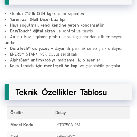
Günlük
715 lb (324 kg)
üretim kapasitesi
Yarım zar (Half Dice)
buz tipi
Hava soğutmalı
,
kendi kendine yeten kondansatör
EasyTouch® dijital ekran
ile kontrol ve teşhis
Akustik buz algılama probu ile su koşullarından etkilenmeyen
üretim
DuraTech™ dış yüzey
– dayanıklı, parmak izi ve çizik önleyici
ENERGY STAR®, NSF, cULus sertifikalı
AlphaSan® antimikrobiyal
malzemeli iç bileşenler
Kolay temizlik için
menteşeli ön kapı
ve çıkarılabilir parçalar
Teknik Özellikler Tablosu
Özellik
Detay
Model Kodu
IYT0750A-261