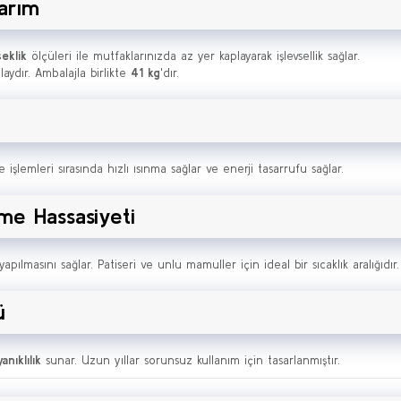
sarım
eklik
ölçüleri ile mutfaklarınızda az yer kaplayarak işlevsellik sağlar.
olaydır. Ambalajla birlikte
41 kg
'dır.
e işlemleri sırasında hızlı ısınma sağlar ve enerji tasarrufu sağlar.
rme Hassasiyeti
yapılmasını sağlar. Patiseri ve unlu mamuller için ideal bir sıcaklık aralığıdır.
ü
anıklılık
sunar. Uzun yıllar sorunsuz kullanım için tasarlanmıştır.