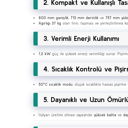
2. Kompakt ve Kullanışlı Ta
800 mm genişlik
,
713 mm derinlik
ve
757 mm yüks
Ağırlığı 37 kg
olan fırın, taşıması ve yerleştirilmesi k
3. Verimli Enerji Kullanımı
1.2 kW
güç ile yüksek enerji verimliliği sunar. Pişirm
4. Sıcaklık Kontrolü ve Pişi
50°C sıcaklık modu
, düşük sıcaklıkta hassas pişirme 
5. Dayanıklı ve Uzun Ömürl
İtalyan üretimi olması sayesinde
yüksek kalite
ve
day