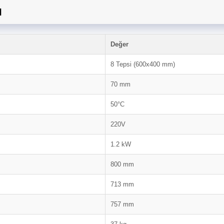
u
Değer
8 Tepsi (600x400 mm)
70 mm
50°C
220V
1.2 kW
800 mm
713 mm
757 mm