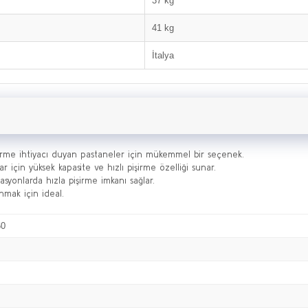
37 kg
41 kg
İtalya
şirme ihtiyacı duyan pastaneler için mükemmel bir seçenek.
lar için yüksek kapasite ve hızlı pişirme özelliği sunar.
asyonlarda hızla pişirme imkanı sağlar.
nmak için ideal.
60