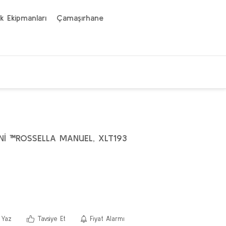
k Ekipmanları
Çamaşırhane
İ ™ROSSELLA MANUEL, XLT193
 Yaz
Tavsiye Et
Fiyat Alarmı