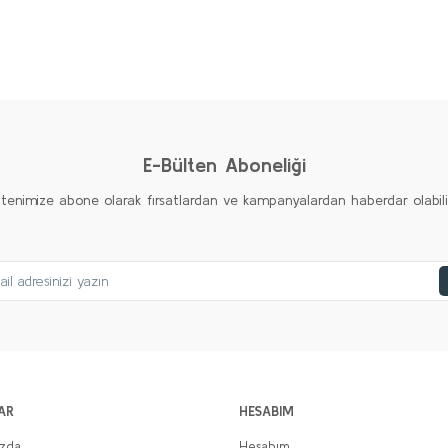
Bu ürüne ilk yorumu siz yapın!
Yorum Yaz
E-Bülten Aboneliği
ltenimize abone olarak fırsatlardan ve kampanyalardan haberdar olabilirs
AR
HESABIM
ızda
Hesabım