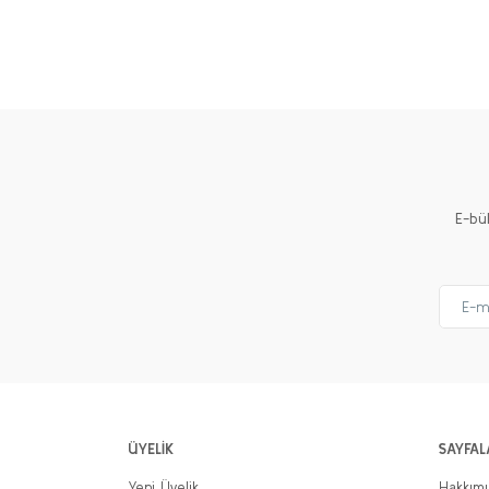
E-bü
ÜYELİK
SAYFAL
Yeni Üyelik
Hakkım