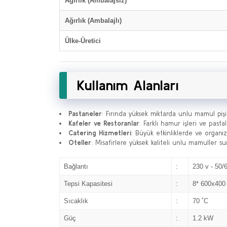
Ağırlık (Ambalajsız)
Ağırlık (Ambalajlı)
Ülke-Üretici
Kullanım Alanları
Pastaneler
: Fırında yüksek miktarda unlu mamul pi
Kafeler ve Restoranlar
: Farklı hamur işleri ve pasta
Catering Hizmetleri
: Büyük etkinliklerde ve organiz
Oteller
: Misafirlere yüksek kaliteli unlu mamuller su
Bağlantı
:
230 v - 50/
Tepsi Kapasitesi
:
8* 600x400
Sıcaklık
:
70 ˚C
Güç
:
1.2 kW