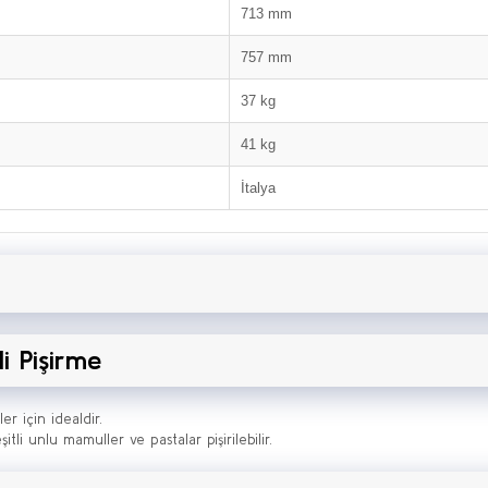
713 mm
757 mm
37 kg
41 kg
İtalya
li Pişirme
er için idealdir.
itli unlu mamuller ve pastalar pişirilebilir.