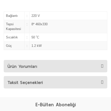
Bağlantı
:
220 V
Tepsi
:
8* 460x330
Kapasitesi
Sıcaklık
:
50 ˚C
Güç
:
1.2 kW
Ürün Yorumları
Taksit Seçenekleri
E-Bülten Aboneliği