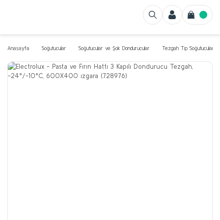
Anasayfa
Soğutucular
Soğutucular ve Şok Dondurucular
Tezgah Tip Soğutucular v