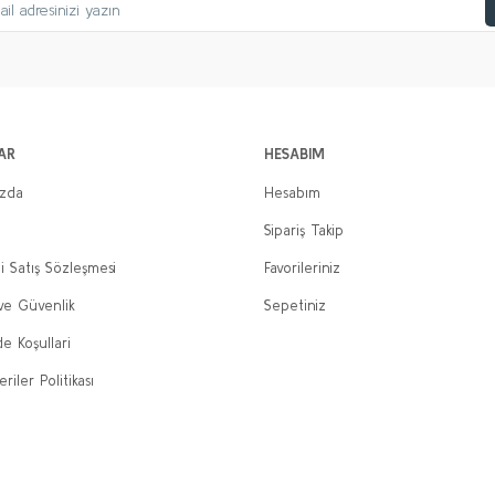
AR
HESABIM
ızda
Hesabım
Sipariş Takip
i Satış Sözleşmesi
Favorileriniz
 ve Güvenlik
Sepetiniz
de Koşullari
eriler Politikası