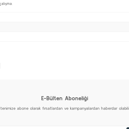
çalışma.
Bu ürüne ilk yorumu siz yapın!
Yorum Yaz
E-Bülten Aboneliği
ltenimize abone olarak fırsatlardan ve kampanyalardan haberdar olabilirs