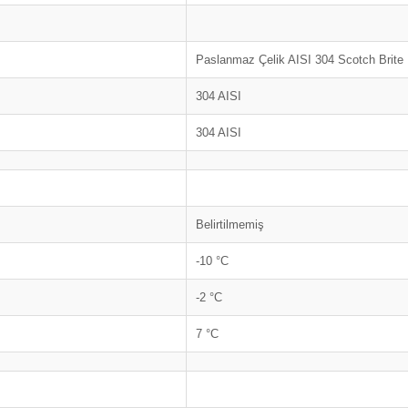
Paslanmaz Çelik AISI 304 Scotch Brite
304 AISI
304 AISI
Belirtilmemiş
-10 °C
-2 °C
7 °C