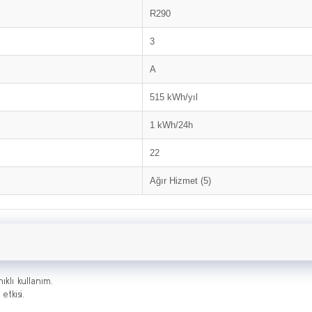
R290
3
A
515 kWh/yıl
1 kWh/24h
22
Ağır Hizmet (5)
ıklı kullanım.
tkisi.