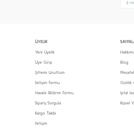
ÜYELİK
SAYFAL
Yeni Üyelik
Hakkım
Üye Girişi
Blog
Şifremi Unuttum
Mesafel
İletişim Formu
Gizlilik
Havale Bildirim Formu
İptal İa
Sipariş Sorgula
Kişisel V
Kargo Takibi
İletişim