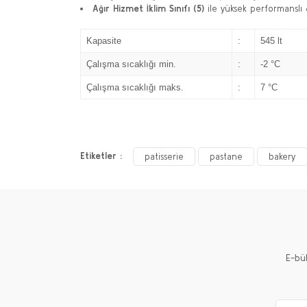
Ağır Hizmet İklim Sınıfı (5)
ile yüksek performanslı 
Kapasite
:
545 lt
Çalışma sıcaklığı min.
:
-2 °C
Çalışma sıcaklığı maks.
:
7 °C
Etiketler :
patisserie
pastane
bakery
E-bü