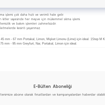
kma işlemi çok daha hızlı ve verimli hale gelir.
gun kitler sayesinde her meyve için mükemmel sıkma işlemi.
 temizlik ve bakım işlemleri zahmetsizdir.
e işletmelerde kesinti yaşanmaz.
 45 mm - 67 mm Portakal, Limon, Mişket Limonu (Lime) için ideal. 1Step M Ki
 75 mm - 95 mm Greyfurt, Nar, Portakal, Limon için ideal.
Bu ürüne ilk yorumu siz yapın!
Yorum Yaz
E-Bülten Aboneliği
ltenimize abone olarak fırsatlardan ve kampanyalardan haberdar olabilirs