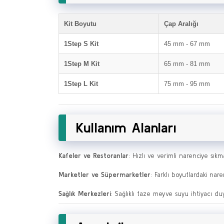
Kit Boyutu
Çap Aralığı
1Step S Kit
45 mm - 67 mm
1Step M Kit
65 mm - 81 mm
1Step L Kit
75 mm - 95 mm
Kullanım Alanları
Kafeler ve Restoranlar
: Hızlı ve verimli narenciye sıkm
Marketler ve Süpermarketler
: Farklı boyutlardaki nar
Sağlık Merkezleri
: Sağlıklı taze meyve suyu ihtiyacı du