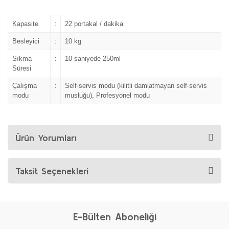
Kapasite
:
22 portakal / dakika
Besleyici
:
10 kg
Sıkma
:
10 saniyede 250ml
Süresi
Çalışma
:
Self-servis modu (kilitli damlatmayan self-servis
modu
musluğu), Profesyonel modu
Ürün Yorumları
Taksit Seçenekleri
E-Bülten Aboneliği