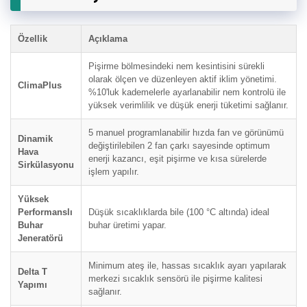
Özellik
Açıklama
Pişirme bölmesindeki nem kesintisini sürekli
olarak ölçen ve düzenleyen aktif iklim yönetimi.
ClimaPlus
%10'luk kademelerle ayarlanabilir nem kontrolü ile
yüksek verimlilik ve düşük enerji tüketimi sağlanır.
5 manuel programlanabilir hızda fan ve görünümü
Dinamik
değiştirilebilen 2 fan çarkı sayesinde optimum
Hava
enerji kazancı, eşit pişirme ve kısa sürelerde
Sirkülasyonu
işlem yapılır.
Yüksek
Performanslı
Düşük sıcaklıklarda bile (100 °C altında) ideal
Buhar
buhar üretimi yapar.
Jeneratörü
Minimum ateş ile, hassas sıcaklık ayarı yapılarak
Delta T
merkezi sıcaklık sensörü ile pişirme kalitesi
Yapımı
sağlanır.