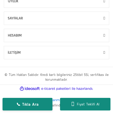
ÜYELİK
SAYFALAR
HESABIM
İLETİŞİM
© Tüm Hakları Saklıdır. Kredi kartı bilgileriniz 256bit SSL sertifikası ile
korunmaktadır.
ile
ideasoft
e-
hazırlandı.
ticaret
paketleri
Bu web sitesi,
WP.tc Web Tasarım Ajansı
ve
Hüseyin Yılmaz SEO
📞 Tıkla Ara
Fiyat Teklifi Al
Danışmanlığı
tarafından geliştirilmiştir.