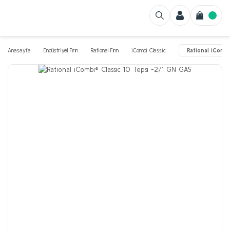
Anasayfa
Endüstriyel Fırın
Rational Fırın
iCombi Classic
Rational iCombi