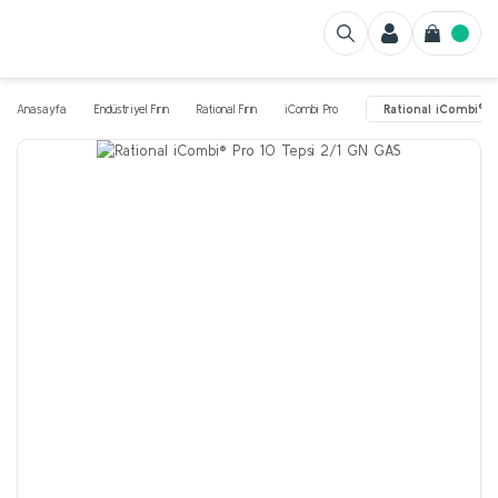
Anasayfa
Endüstriyel Fırın
Rational Fırın
iCombi Pro
Rational iCombi® P