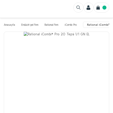
Anasayfa
Endüstriyel Fırın
Rational Fırın
iCombi Pro
Rational iCombi® P