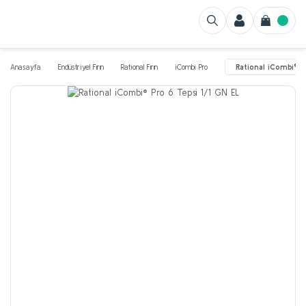
Anasayfa
Endüstriyel Fırın
Rational Fırın
iCombi Pro
Rational iCombi® P