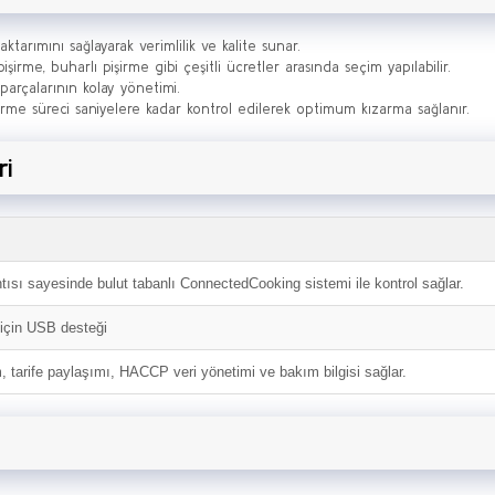
tarımını sağlayarak verimlilik ve kalite sunar.
işirme, buharlı pişirme gibi çeşitli ücretler arasında seçim yapılabilir.
parçalarının kolay yönetimi.
irme süreci saniyelere kadar kontrol edilerek optimum kızarma sağlanır.
ri
ısı sayesinde bulut tabanlı ConnectedCooking sistemi ile kontrol sağlar.
 için USB desteği
 tarife paylaşımı, HACCP veri yönetimi ve bakım bilgisi sağlar.