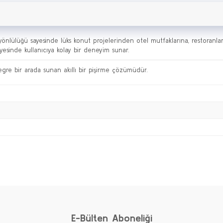
 yönlülüğü sayesinde lüks konut projelerinden otel mutfaklarına, restoran
sayesinde kullanıcıya kolay bir deneyim sunar.
tegre bir arada sunan akıllı bir pişirme çözümüdür.
Bu ürüne ilk yorumu siz yapın!
Yorum Yaz
E-Bülten Aboneliği