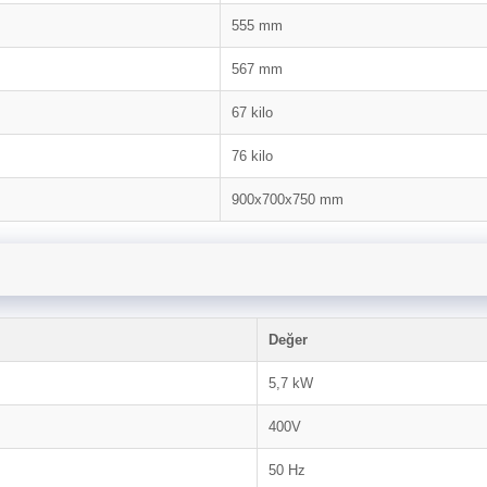
555 mm
567 mm
67 kilo
76 kilo
900x700x750 mm
Değer
5,7 kW
400V
50 Hz