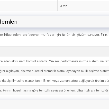
3 faz
stemleri
ine hitap eden, profesyonel mutfaklar için üstün bir çözüm sunuyor. Fırın, 
ize eden akıllı nem kontrol sistemi. Yüksek performanslı ısıtma sistemi ve ta
lığını algılayan, pişirme sürecini otomatik olarak ayarlayan akıllı pişirme siste
 anda pişirilmesine olanak tanır. Enerji veya zaman artışı sağlayarak üretim sü
. Fırının bozulmasına göre temizlik seviyesi önerileri, ultra hızlı ara temizliğ