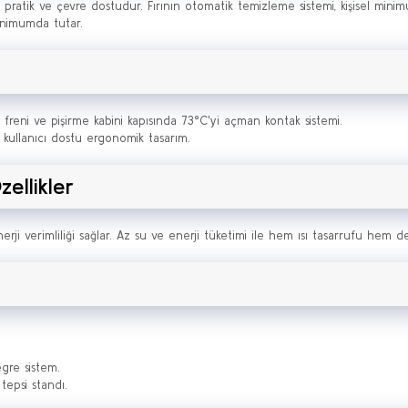
pratik ve çevre dostudur. Fırının otomatik temizleme sistemi, kişisel minimu
minimumda tutar.
 freni ve pişirme kabini kapısında 73°C'yi açman kontak sistemi.
kullanıcı dostu ergonomik tasarım.
ellikler
rji verimliliği sağlar. Az su ve enerji tüketimi ile hem ısı tasarrufu hem
gre sistem.
tepsi standı.