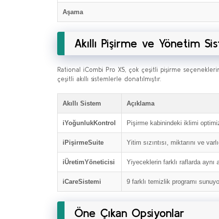
Aşama
Akıllı Pişirme ve Yönetim Si
Rational iCombi Pro XS, çok çeşitli pişirme seçenekler
çeşitli akıllı sistemlerle donatılmıştır.
Akıllı Sistem
Açıklama
iYoğunlukKontrol
Pişirme kabinindeki iklimi optim
iPişirmeSuite
Yitim sızıntısı, miktarını ve var
iÜretimYöneticisi
Yiyeceklerin farklı raflarda aynı
iCareSistemi
9 farklı temizlik programı sunuyor
Öne Çıkan Opsiyonlar