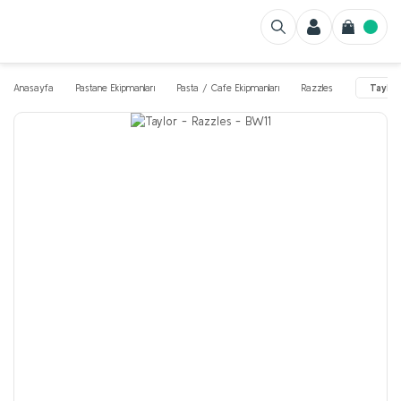
Anasayfa
Pastane Ekipmanları
Pasta / Cafe Ekipmanları
Razzles
Taylor