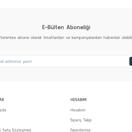
Yorum Yaz
E-Bülten Aboneliği
ltenimize abone olarak fırsatlardan ve kampanyalardan haberdar olabilirs
AR
HESABIM
ızda
Hesabım
Sipariş Takip
i Satış Sözleşmesi
Favorileriniz