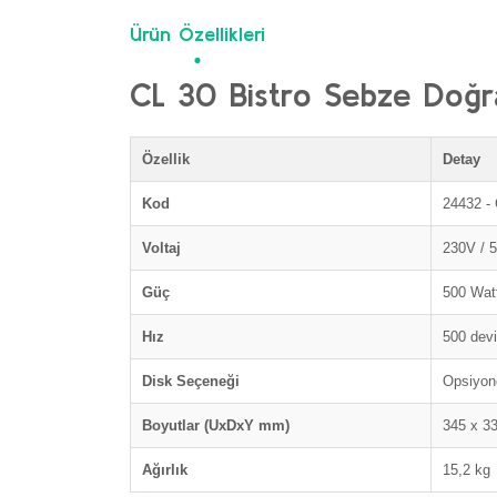
Ürün Özellikleri
CL 30 Bistro Sebze Doğra
Özellik
Detay
Kod
24432 - 
Voltaj
230V / 
Güç
500 Wat
Hız
500 devi
Disk Seçeneği
Opsiyone
Boyutlar (UxDxY mm)
345 x 3
Ağırlık
15,2 kg