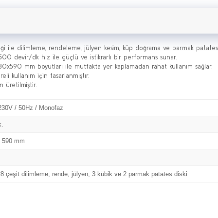
ği ile dilimleme, rendeleme, jülyen kesim, küp doğrama ve parmak patates ke
 devir/dk hız ile güçlü ve istikrarlı bir performans sunar.
330x590 mm boyutları ile mutfakta yer kaplamadan rahat kullanım sağlar.
li kullanım için tasarlanmıştır.
üretilmiştir.
230V / 50Hz / Monofaz
k.
x 590 mm
8 çeşit dilimleme, rende, jülyen, 3 kübik ve 2 parmak patates diski
Bu ürüne ilk yorumu siz yapın!