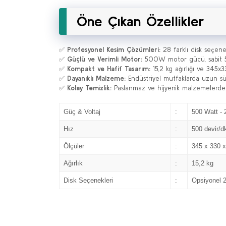
Öne Çıkan Özellikler
✅
Profesyonel Kesim Çözümleri:
28 farklı disk seçene
✅
Güçlü ve Verimli Motor:
500W motor gücü, sabit 500
✅
Kompakt ve Hafif Tasarım:
15,2 kg ağırlığı ve 345x
✅
Dayanıklı Malzeme:
Endüstriyel mutfaklarda uzun süre
✅
Kolay Temizlik:
Paslanmaz ve hijyenik malzemelerden 
Güç & Voltaj
:
500 Watt - 
Hız
:
500 devir/d
Ölçüler
:
345 x 330 
Ağırlık
:
15,2 kg
Disk Seçenekleri
:
Opsiyonel 2