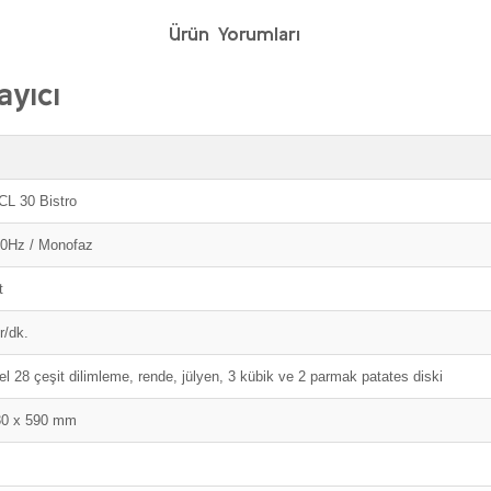
Ürün Yorumları
yıcı
CL 30 Bistro
50Hz / Monofaz
t
r/dk.
l 28 çeşit dilimleme, rende, jülyen, 3 kübik ve 2 parmak patates diski
30 x 590 mm