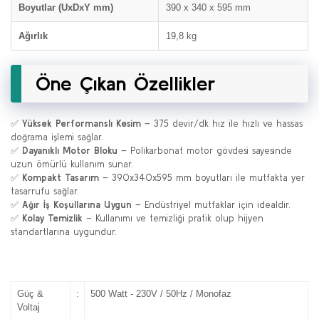
Boyutlar (UxDxY mm)
390 x 340 x 595 mm
Ağırlık
19,8 kg
Öne Çıkan Özellikler
✅
Yüksek Performanslı Kesim
– 375 devir/dk hız ile hızlı ve hassas
doğrama işlemi sağlar.
✅
Dayanıklı Motor Bloku
– Polikarbonat motor gövdesi sayesinde
uzun ömürlü kullanım sunar.
✅
Kompakt Tasarım
– 390x340x595 mm boyutları ile mutfakta yer
tasarrufu sağlar.
✅
Ağır İş Koşullarına Uygun
– Endüstriyel mutfaklar için idealdir.
✅
Kolay Temizlik
– Kullanımı ve temizliği pratik olup hijyen
standartlarına uygundur.
Güç &
:
500 Watt - 230V / 50Hz / Monofaz
Voltaj