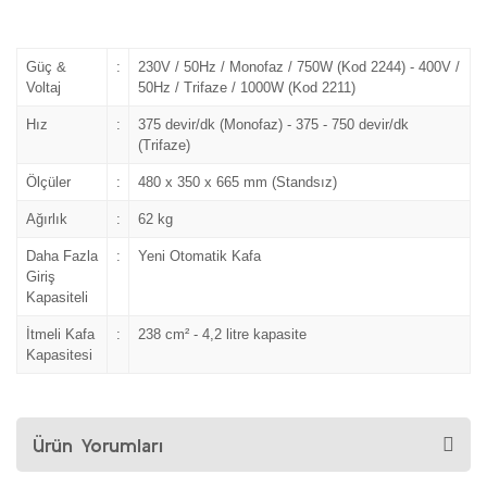
Güç &
:
230V / 50Hz / Monofaz / 750W (Kod 2244) - 400V /
Voltaj
50Hz / Trifaze / 1000W (Kod 2211)
Hız
:
375 devir/dk (Monofaz) - 375 - 750 devir/dk
(Trifaze)
Ölçüler
:
480 x 350 x 665 mm (Standsız)
Ağırlık
:
62 kg
Daha Fazla
:
Yeni Otomatik Kafa
Giriş
Kapasiteli
İtmeli Kafa
:
238 cm² - 4,2 litre kapasite
Kapasitesi
Ürün Yorumları