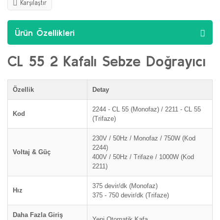
Karşılaştır
Ürün Özellikleri
CL 55 2 Kafalı Sebze Doğrayıcı
Özellik
Detay
2244 - CL 55 (Monofaz) / 2211 - CL 55
Kod
(Trifaze)
230V / 50Hz / Monofaz / 750W (Kod
2244)
Voltaj & Güç
400V / 50Hz / Trifaze / 1000W (Kod
2211)
375 devir/dk (Monofaz)
Hız
375 - 750 devir/dk (Trifaze)
Daha Fazla Giriş
Yeni Otomatik Kafa