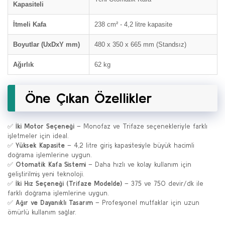
Kapasiteli
İtmeli Kafa
238 cm² - 4,2 litre kapasite
Boyutlar (UxDxY mm)
480 x 350 x 665 mm (Standsız)
Ağırlık
62 kg
Öne Çıkan Özellikler
✅
İki Motor Seçeneği
– Monofaz ve Trifaze seçenekleriyle farklı
işletmeler için ideal.
✅
Yüksek Kapasite
– 4,2 litre giriş kapasitesiyle büyük hacimli
doğrama işlemlerine uygun.
✅
Otomatik Kafa Sistemi
– Daha hızlı ve kolay kullanım için
geliştirilmiş yeni teknoloji.
✅
İki Hız Seçeneği (Trifaze Modelde)
– 375 ve 750 devir/dk ile
farklı doğrama işlemlerine uygun.
✅
Ağır ve Dayanıklı Tasarım
– Profesyonel mutfaklar için uzun
ömürlü kullanım sağlar.