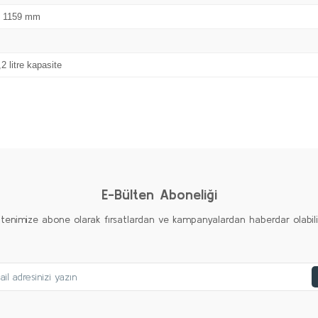
x 1159 mm
2 litre kapasite
Bu ürüne ilk yorumu siz yapın!
Yorum Yaz
E-Bülten Aboneliği
ltenimize abone olarak fırsatlardan ve kampanyalardan haberdar olabilirs