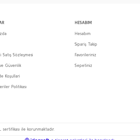
AR
HESABIM
ızda
Hesabım
Sipariş Takip
i Satış Sözleşmesi
Favorileriniz
 ve Güvenlik
Sepetiniz
de Koşullari
eriler Politikası
L sertifikası ile korunmaktadır.