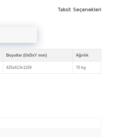
Taksit Seçenekleri
Boyutlar (UxDxY mm)
Ağırlık
425x613x1159
70 kg