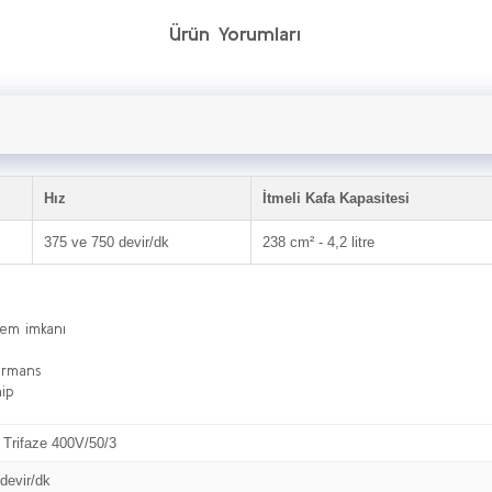
Ürün Yorumları
Hız
İtmeli Kafa Kapasitesi
375 ve 750 devir/dk
238 cm² - 4,2 litre
şlem imkanı
formans
hip
 Trifaze 400V/50/3
devir/dk