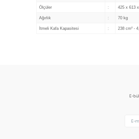
Ölçüler
:
425 x 613 
Ağırlık
:
70 kg
İtmeli Kafa Kapasitesi
:
238 cm² - 4,
E-bü