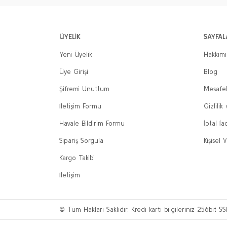
ÜYELİK
SAYFAL
Yeni Üyelik
Hakkım
Üye Girişi
Blog
Şifremi Unuttum
Mesafel
İletişim Formu
Gizlilik
Havale Bildirim Formu
İptal İa
Sipariş Sorgula
Kişisel V
Kargo Takibi
İletişim
© Tüm Hakları Saklıdır. Kredi kartı bilgileriniz 256bit SS