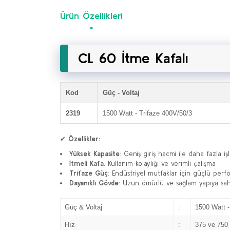
Ürün Özellikleri
CL 60 İtme Kafalı
Kod
Güç - Voltaj
2319
1500 Watt - Trifaze 400V/50/3
✔
Özellikler:
Yüksek Kapasite
: Geniş giriş hacmi ile daha fazla i
İtmeli Kafa
: Kullanım kolaylığı ve verimli çalışma
Trifaze Güç
: Endüstriyel mutfaklar için güçlü per
Dayanıklı Gövde
: Uzun ömürlü ve sağlam yapıya sa
Güç & Voltaj
:
1500 Watt -
Hız
:
375 ve 750 