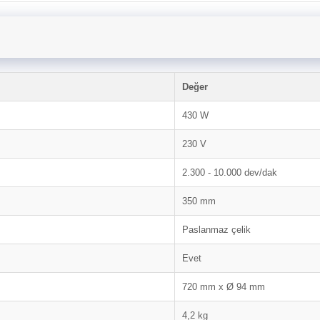
Değer
430 W
230 V
2.300 - 10.000 dev/dak
350 mm
Paslanmaz çelik
Evet
720 mm x Ø 94 mm
4,2 kg