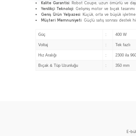
Kalite Garantisi
: Robot Coupe, uzun ömürlü ve dayan
Yenilikçi Teknoloji
: Gelişmiş motor ve bıçak tasarımı il
Geniş Ürün Yelpazesi
: Küçük, orta ve büyük işletme
Müşteri Memnuniyeti
: Güçlü satış sonrası destek 
Güç
:
400 W
Voltaj
:
Tek fazlı
Hız Aralığı
:
2300 ila 96
Bıçak & Tüp Uzunluğu
:
350 mm
E-bü