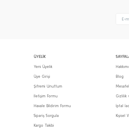
ÜYELİK
SAYFAL
Yeni Üyelik
Hakkım
Üye Girişi
Blog
Şifremi Unuttum
Mesafel
İletişim Formu
Gizlilik
Havale Bildirim Formu
İptal İa
Sipariş Sorgula
Kişisel V
Kargo Takibi