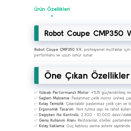
Ürün Özellikleri
Robot Coupe CMP350 V.V
Robot Coupe CMP350 V.V.
, profesyonel mutfaklar için
performans ve uzun ömür sunar.
Öne Çıkan Özellikler
✅
Yüksek Performanslı Motor
: +%15 güçlendirilmiş mo
✅
Sağlam Malzeme
: Paslanmaz çelik motor ünitesi, ça
✅
Kolay Temizlik
: Çıkarılabilir paslanmaz çelik çan ve b
✅
Ergonomik Tasarım
: Yeni tutma sapı ile rahat kull
✅
Değişken Hız Kontrolü
: 2.300 - 10.000 devir/dakika 
✅
Geniş Kullanım Alanı
: Restoranlar, oteller, pastanele
✅
Kolay Saklama
: Güç kablosu sarma sistemi sayesinde