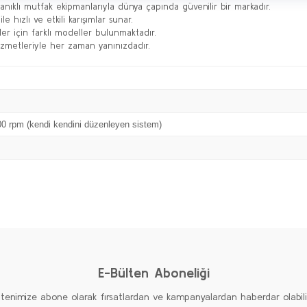
ıklı mutfak ekipmanlarıyla dünya çapında güvenilir bir markadır.
e hızlı ve etkili karışımlar sunar.
ler için farklı modeller bulunmaktadır.
hizmetleriyle her zaman yanınızdadır.
00 rpm (kendi kendini düzenleyen sistem)
Bu ürüne ilk yorumu siz yapın!
Yorum Yaz
E-Bülten Aboneliği
ltenimize abone olarak fırsatlardan ve kampanyalardan haberdar olabilirs