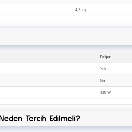
4,8 kg
Değer
Yok
Gri
430 W
Neden Tercih Edilmeli?