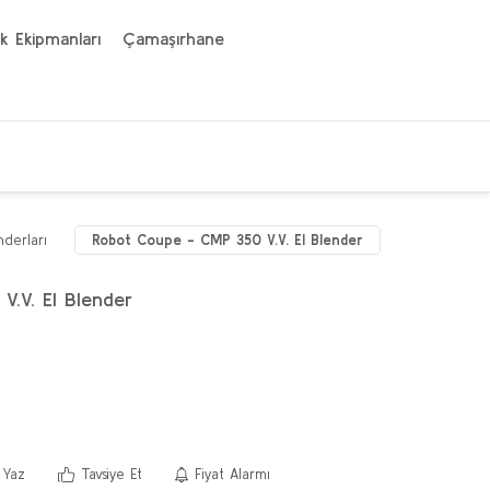
k Ekipmanları
Çamaşırhane
nderları
Robot Coupe - CMP 350 V.V. El Blender
.V. El Blender
 Yaz
Tavsiye Et
Fiyat Alarmı