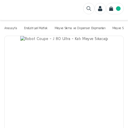
Anasayfa
Endüstriyel Mutfak
Meyve Sıkma ve Dispenser Ekipmanları
Meyve Sıkac