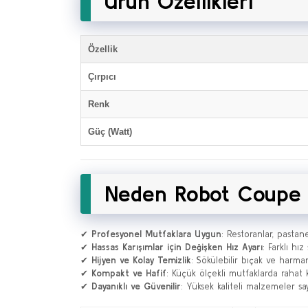
Ürün Özellikleri
Özellik
Çırpıcı
Renk
Güç (Watt)
Neden Robot Coupe M
✔
Profesyonel Mutfaklara Uygun
: Restoranlar, pastane
✔
Hassas Karışımlar için Değişken Hız Ayarı
: Farklı hı
✔
Hijyen ve Kolay Temizlik
: Sökülebilir bıçak ve harma
✔
Kompakt ve Hafif
: Küçük ölçekli mutfaklarda rahat
✔
Dayanıklı ve Güvenilir
: Yüksek kaliteli malzemeler s