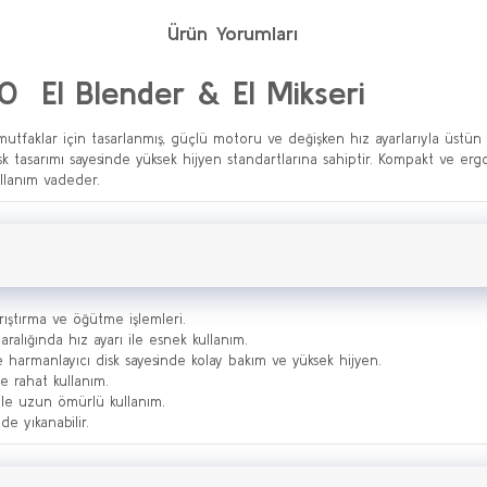
Ürün Yorumları
 El Blender & El Mikseri
 mutfaklar için tasarlanmış, güçlü motoru ve değişken hız ayarlarıyla üstün
sk tasarımı sayesinde yüksek hijyen standartlarına sahiptir. Kompakt ve ergo
ullanım vadeder.
rıştırma ve öğütme işlemleri.
alığında hız ayarı ile esnek kullanım.
ve harmanlayıcı disk sayesinde kolay bakım ve yüksek hijyen.
de rahat kullanım.
 ile uzun ömürlü kullanım.
de yıkanabilir.