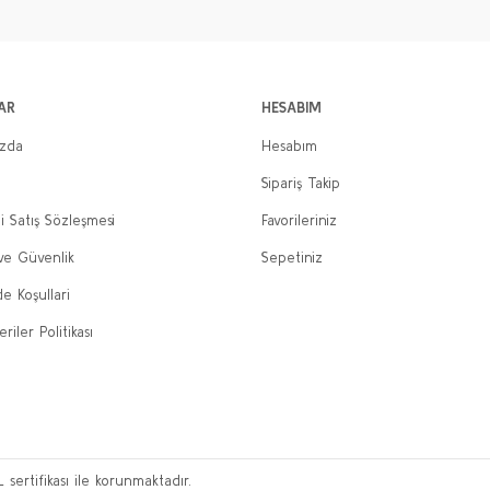
AR
HESABIM
ızda
Hesabım
Sipariş Takip
i Satış Sözleşmesi
Favorileriniz
 ve Güvenlik
Sepetiniz
de Koşullari
eriler Politikası
L sertifikası ile korunmaktadır.