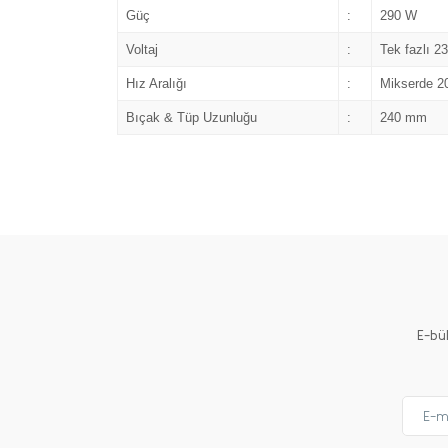
Güç
:
290 W
Voltaj
:
Tek fazlı 2
Hız Aralığı
:
Mikserde 20
Bıçak & Tüp Uzunluğu
:
240 mm
E-bü