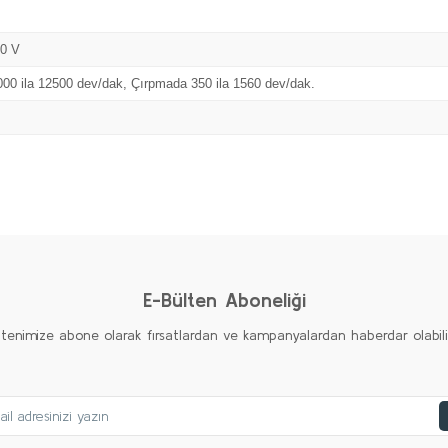
30 V
00 ila 12500 dev/dak, Çırpmada 350 ila 1560 dev/dak.
Bu ürüne ilk yorumu siz yapın!
Yorum Yaz
E-Bülten Aboneliği
ltenimize abone olarak fırsatlardan ve kampanyalardan haberdar olabilirs