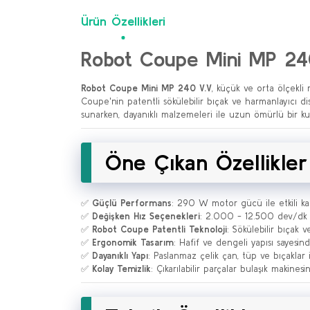
Ürün Özellikleri
Robot Coupe Mini MP 240
Robot Coupe Mini MP 240 V.V
, küçük ve orta ölçekli
Coupe'nin patentli sökülebilir bıçak ve harmanlayıcı di
sunarken, dayanıklı malzemeleri ile uzun ömürlü bir k
Öne Çıkan Özellikler
✅
Güçlü Performans
: 290 W motor gücü ile etkili ka
✅
Değişken Hız Seçenekleri
: 2.000 - 12.500 dev/dk ar
✅
Robot Coupe Patentli Teknoloji
: Sökülebilir bıçak 
✅
Ergonomik Tasarım
: Hafif ve dengeli yapısı sayesin
✅
Dayanıklı Yapı
: Paslanmaz çelik çan, tüp ve bıçaklar
✅
Kolay Temizlik
: Çıkarılabilir parçalar bulaşık makinesin