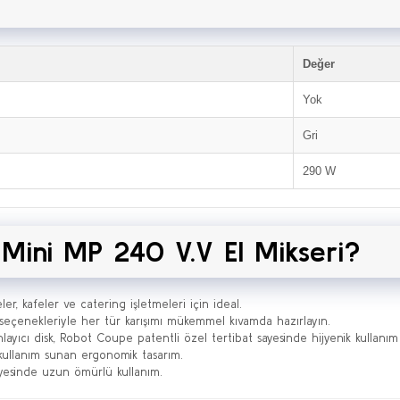
Değer
Yok
Gri
290 W
ini MP 240 V.V El Mikseri?
ler, kafeler ve catering işletmeleri için ideal.
z seçenekleriyle her tür karışımı mükemmel kıvamda hazırlayın.
nlayıcı disk, Robot Coupe patentli özel tertibat sayesinde hijyenik kullanım 
 kullanım sunan ergonomik tasarım.
ayesinde uzun ömürlü kullanım.