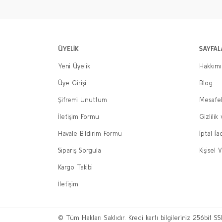
ÜYELİK
SAYFAL
Yeni Üyelik
Hakkım
Üye Girişi
Blog
Şifremi Unuttum
Mesafel
İletişim Formu
Gizlilik
Havale Bildirim Formu
İptal İa
Sipariş Sorgula
Kişisel V
Kargo Takibi
İletişim
© Tüm Hakları Saklıdır. Kredi kartı bilgileriniz 256bit SS