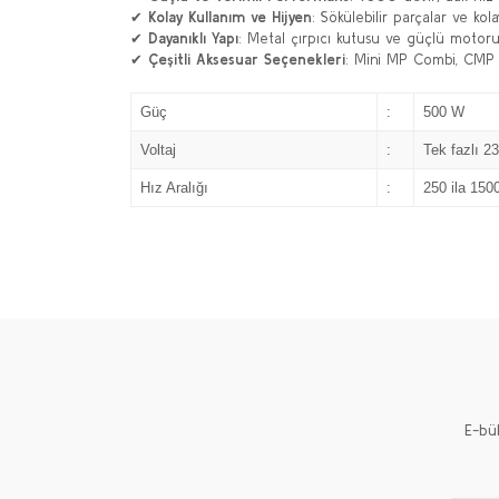
✔
Kolay Kullanım ve Hijyen
: Sökülebilir parçalar ve kol
✔
Dayanıklı Yapı
: Metal çırpıcı kutusu ve güçlü motor
✔
Çeşitli Aksesuar Seçenekleri
: Mini MP Combi, CMP C
Güç
:
500 W
Voltaj
:
Tek fazlı 2
Hız Aralığı
:
250 ila 150
E-bü