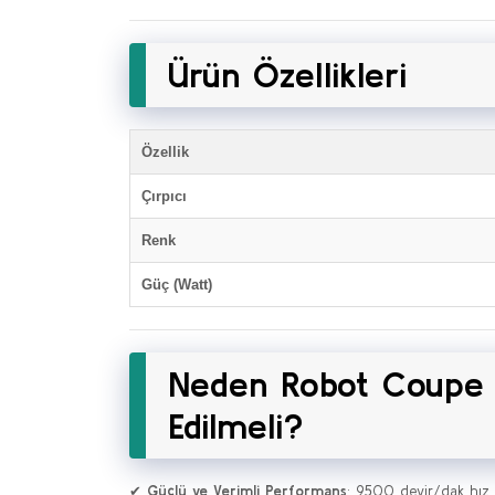
Ürün Özellikleri
Özellik
Çırpıcı
Renk
Güç (Watt)
Neden Robot Coupe M
Edilmeli?
✔
Güçlü ve Verimli Performans
: 9500 devir/dak hız 