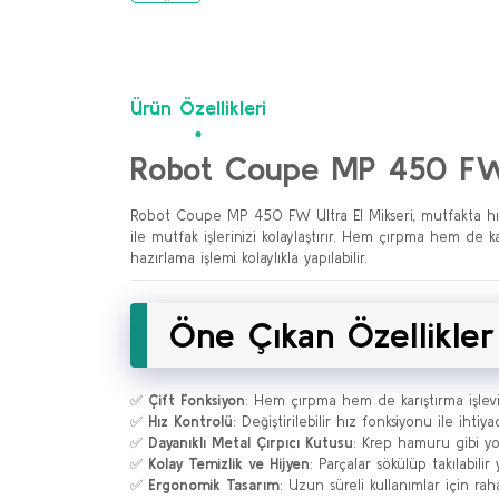
Ürün Özellikleri
Robot Coupe MP 450 FW U
Robot Coupe MP 450 FW Ultra El Mikseri, mutfakta hız ve
ile mutfak işlerinizi kolaylaştırır. Hem çırpma hem de 
hazırlama işlemi kolaylıkla yapılabilir.
Öne Çıkan Özellikler
✅
Çift Fonksiyon
: Hem çırpma hem de karıştırma işlevi
✅
Hız Kontrolü
: Değiştirilebilir hız fonksiyonu ile ihtiy
✅
Dayanıklı Metal Çırpıcı Kutusu
: Krep hamuru gibi yoğ
✅
Kolay Temizlik ve Hijyen
: Parçalar sökülüp takılabilir
✅
Ergonomik Tasarım
: Uzun süreli kullanımlar için ra