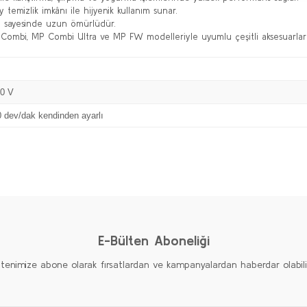
ay temizlik imkânı ile hijyenik kullanım sunar.
u sayesinde uzun ömürlüdür.
ombi, MP Combi Ultra ve MP FW modelleriyle uyumlu çeşitli aksesuarlarla
30 V
0 dev/dak kendinden ayarlı
Bu ürüne ilk yorumu siz yapın!
Yorum Yaz
E-Bülten Aboneliği
ltenimize abone olarak fırsatlardan ve kampanyalardan haberdar olabilirs