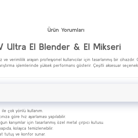
Ürün Yorumları
ltra El Blender & El Mikseri
 verimlilik arayan profesyonel kullanıcılar için tasarlanmış bir cihazdır.
karıştırma işlemlerinde yüksek performans gösterir. Çeşitli aksesuar seçenek
 ile çok yönlü kullanım.
acınıza göre hız ayarlaması yapılabilir.
un karışımlar için tasarlanmış özel metal çırpıcı kutusu.
 yapıda, kolayca temizlenebilir.
hat tutuş ve konfor sunar.