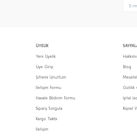
ÜYELİK
SAYFAL
Yeni Üyelik
Hakkım
Üye Girişi
Blog
Şifremi Unuttum
Mesafel
İletişim Formu
Gizlilik
Havale Bildirim Formu
İptal İa
Sipariş Sorgula
Kişisel V
Kargo Takibi
İletişim