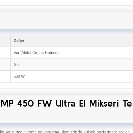
Değer
Var (Metal Çırpıcı Kutusu)
Gri
500 W
P 450 FW Ultra El Mikseri Te
ile karıştırma, çırpma ve yoğurma işlemlerinde yüksek performans sağlar.