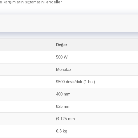
 karışımların sıçramasını engeller.
Değer
500 W
Monofaz
9500 devir/dak (1 hız)
460 mm
825 mm
Ø 125 mm
6.3 kg