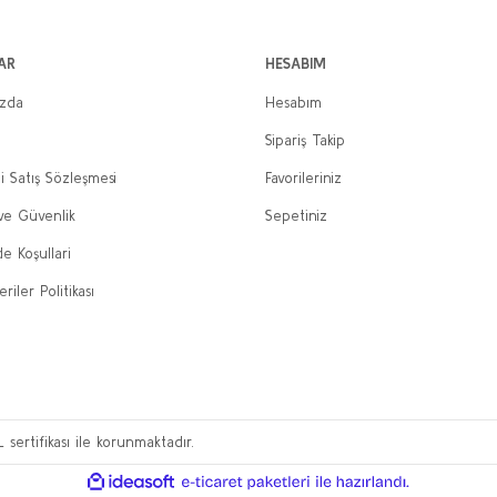
AR
HESABIM
ızda
Hesabım
Sipariş Takip
i Satış Sözleşmesi
Favorileriniz
 ve Güvenlik
Sepetiniz
de Koşullari
eriler Politikası
L sertifikası ile korunmaktadır.
ile
ideasoft
e-