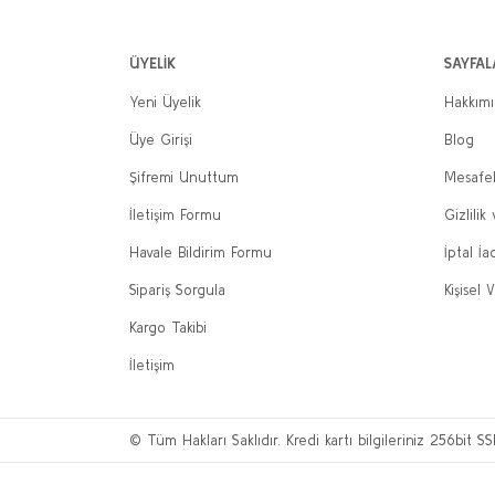
ÜYELİK
SAYFAL
Yeni Üyelik
Hakkım
Üye Girişi
Blog
Şifremi Unuttum
Mesafel
İletişim Formu
Gizlilik
Havale Bildirim Formu
İptal İa
Sipariş Sorgula
Kişisel V
Kargo Takibi
İletişim
© Tüm Hakları Saklıdır. Kredi kartı bilgileriniz 256bit SS