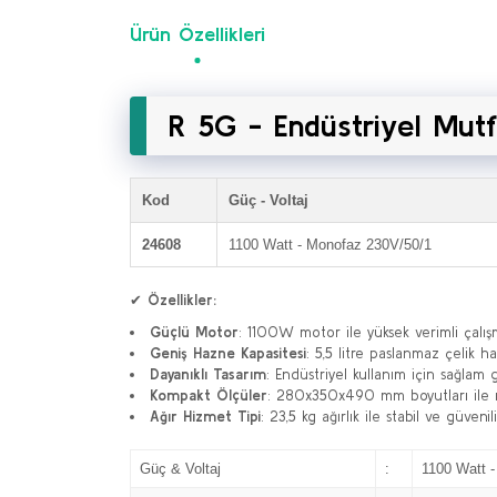
Ürün Özellikleri
R 5G - Endüstriyel Mut
Kod
Güç - Voltaj
24608
1100 Watt - Monofaz 230V/50/1
✔
Özellikler:
Güçlü Motor
: 1100W motor ile yüksek verimli çalış
Geniş Hazne Kapasitesi
: 5,5 litre paslanmaz çelik h
Dayanıklı Tasarım
: Endüstriyel kullanım için sağlam 
Kompakt Ölçüler
: 280x350x490 mm boyutları ile m
Ağır Hizmet Tipi
: 23,5 kg ağırlık ile stabil ve güvenil
Güç & Voltaj
:
1100 Watt 