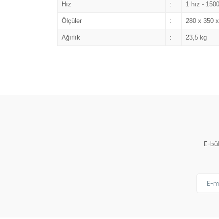
Hız
:
1 hız - 1500
Ölçüler
:
280 x 350 
Ağırlık
:
23,5 kg
E-bü