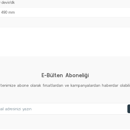
 devir/dk
x 490 mm
Bu ürüne ilk yorumu siz yapın!
Yorum Yaz
E-Bülten Aboneliği
ltenimize abone olarak fırsatlardan ve kampanyalardan haberdar olabilirs