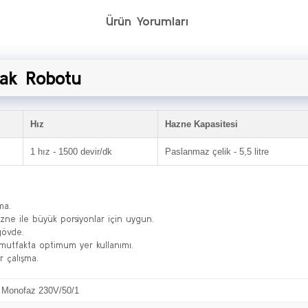
Ürün Yorumları
fak Robotu
Hız
Hazne Kapasitesi
1 hız - 1500 devir/dk
Paslanmaz çelik - 5,5 litre
ma.
azne ile büyük porsiyonlar için uygun.
gövde.
utfakta optimum yer kullanımı.
ir çalışma.
- Monofaz 230V/50/1