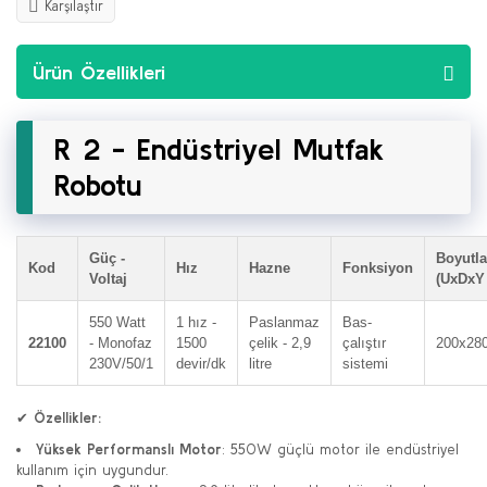
Karşılaştır
Ürün Özellikleri
R 2 - Endüstriyel Mutfak
Robotu
Güç -
Boyutla
Kod
Hız
Hazne
Fonksiyon
Voltaj
(UxDxY
550 Watt
1 hız -
Paslanmaz
Bas-
22100
- Monofaz
1500
çelik - 2,9
çalıştır
200x28
230V/50/1
devir/dk
litre
sistemi
✔
Özellikler:
Yüksek Performanslı Motor
: 550W güçlü motor ile endüstriyel
kullanım için uygundur.