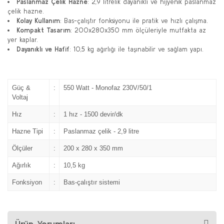
Paslanmaz Çelik Hazne
: 2,9 litrelik dayanıklı ve hijyenik paslanmaz
çelik hazne.
Kolay Kullanım
: Bas-çalıştır fonksiyonu ile pratik ve hızlı çalışma.
Kompakt Tasarım
: 200x280x350 mm ölçüleriyle mutfakta az
yer kaplar.
Dayanıklı ve Hafif
: 10,5 kg ağırlığı ile taşınabilir ve sağlam yapı.
Güç &
:
550 Watt - Monofaz 230V/50/1
Voltaj
Hız
:
1 hız - 1500 devir/dk
Hazne Tipi
:
Paslanmaz çelik - 2,9 litre
Ölçüler
:
200 x 280 x 350 mm
Ağırlık
:
10,5 kg
Fonksiyon
:
Bas-çalıştır sistemi
Ürün Yorumları