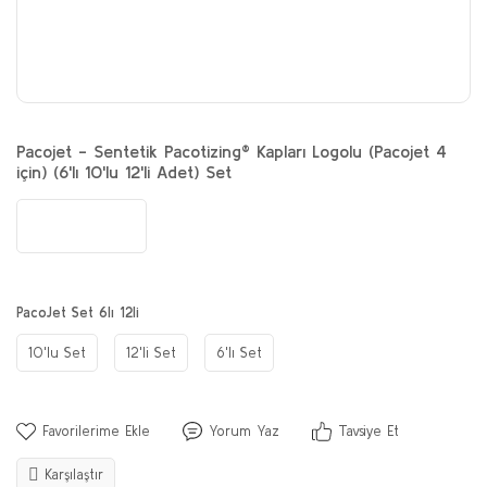
Pacojet - Sentetik Pacotizing® Kapları Logolu (Pacojet 4
için) (6'lı 10'lu 12'li Adet) Set
PacoJet Set 6lı 12li
10'lu Set
12'li Set
6'lı Set
Yorum Yaz
Tavsiye Et
Karşılaştır