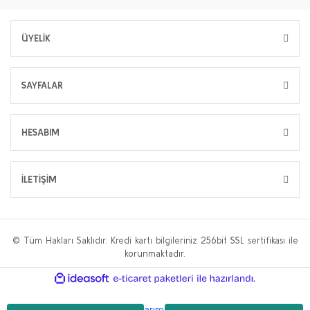
ÜYELİK
SAYFALAR
HESABIM
İLETİŞİM
© Tüm Hakları Saklıdır. Kredi kartı bilgileriniz 256bit SSL sertifikası ile
korunmaktadır.
ile
ideasoft
e-
hazırlandı.
ticaret
paketleri
Bu web sitesi,
WP.tc Web Tasarım Ajansı
ve
Hüseyin Yılmaz SEO