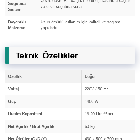
Çevre dostu R410a gazı ile enerji tasarrufu sağlar
Soğutma
ve etkili soğutma sunar.
Sistemi
Dayanıklı
Uzun ömürlü kullanım için kaliteli ve sağlam
Malzeme
yapıdadır.
Teknik Özellikler
Özellik
Değer
Voltaj
220V / 50 Hz
Güç
1400 W
Üretim Kapasitesi
16-20 Litre/Saat
Net Ağırlık / Brüt Ağırlık
60 kg
Net Ölçüler (GxDxY)
430 x 500 x 700 mm