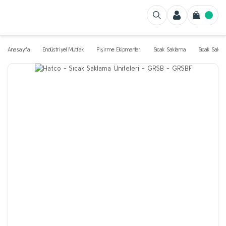
Anasayfa
Endüstriyel Mutfak
Pişirme Ekipmanları
Sıcak Saklama
Sıcak Sakla