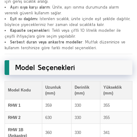
için geniş sıcaklık aralığı.
Aşırı ısıya karşı alarm
: Ünite, aşırı ısınma durumunda alarm
vererek güvenli kullanım sağlar.
Eşit ısı dağılımı
: İstenilen sıcaklık, ünite içinde eşit şekilde dağıtılır,
böylece yiyecekleriniz her zaman ideal sıcaklıkta kalır.
Kapasite seçenekleri
: Tekli veya çiftli 10 litrelik modeller ile
çeşitli ihtiyaçlara göre seçim yapılabilir.
Serbest duran veya ankastre modeller
: Mutfak düzeninize ve
kullanım tercihinize göre farklı model seçenekleri.
Model Seçenekleri
Uzunluk
Derinlik
Yükseklik
Model Kodu
(mm)
(mm)
(mm)
RHW 1
359
330
355
RHW 2
630
330
355
RHW 1B
360
330
341
(Ankastre)