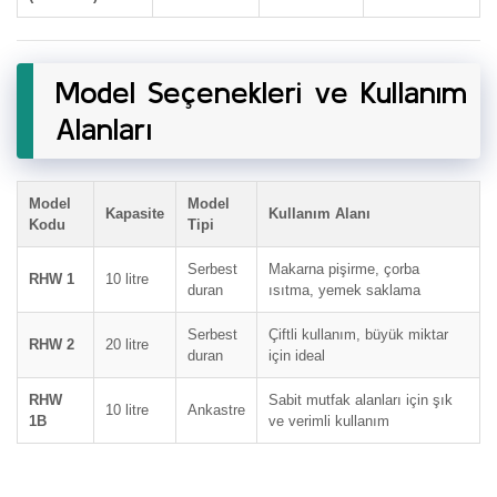
Model Seçenekleri ve Kullanım
Alanları
Model
Model
Kapasite
Kullanım Alanı
Kodu
Tipi
Serbest
Makarna pişirme, çorba
RHW 1
10 litre
duran
ısıtma, yemek saklama
Serbest
Çiftli kullanım, büyük miktar
RHW 2
20 litre
duran
için ideal
RHW
Sabit mutfak alanları için şık
10 litre
Ankastre
1B
ve verimli kullanım