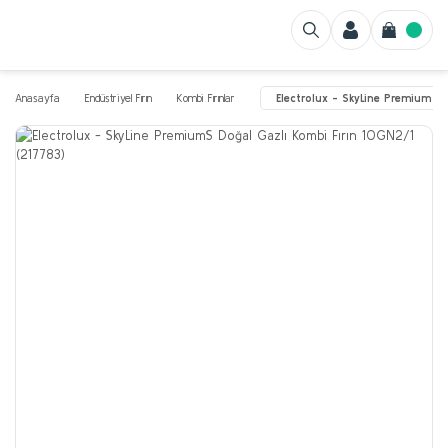
Anasayfa
Endüstriyel Fırın
Kombi Fırınlar
Electrolux - SkyLine PremiumS D