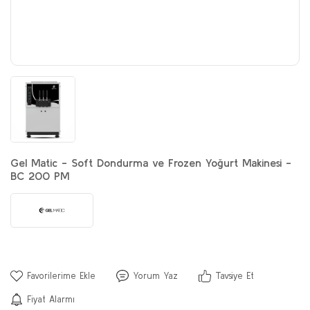
Yumuşak Dondurma Maki
Set Altı Tezgahlar
Konveyörlü Fırın
Şerbet ve Ayran Makineleri
Tost Makineleri
Konveyörlü Hamburger Piş
Termobox
Tabak Otomatı
Mayalama Kabini
Sıcak Çikolata - Salep Makineleri
Döner Kesme Bıçakları
Kuzineler
Termos
Pişirme Aksesuarları
Sıcak Su Otomatı
Hamur Yoğurma Makinele
Ocaklar
Teşhir Üniteleri
Pizza Fırınları
Kuruyemiş Çekmeceleri
Pilav ve Pirinç Pişirici / Isı
Yardımcı Ekipmanlar
Set Altı Fırınlar
Mikserler
Piliç Çevirme Makineleri
Gel Matic - Soft Dondurma ve Frozen Yoğurt Makinesi -
Temizleme Ürünleri
Sebze Parçalama Makinel
Sıcak Saklama
BC 200 PM
Öğütücüler
Yedek Parça
Tezgahlar
Sebze yıkama ve kurutma
Yorum Yaz
Tavsiye Et
Fiyat Alarmı