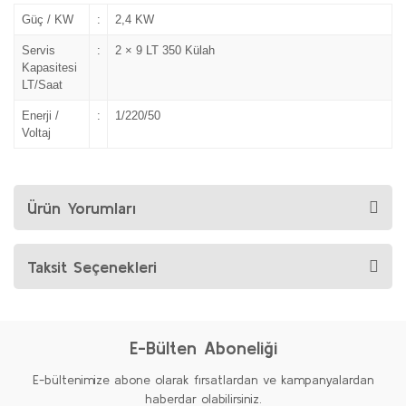
Güç / KW
:
2,4 KW
Servis
:
2 × 9 LT 350 Külah
Kapasitesi
LT/Saat
Enerji /
:
1/220/50
Voltaj
Ürün Yorumları
Taksit Seçenekleri
E-Bülten Aboneliği
E-bültenimize abone olarak fırsatlardan ve kampanyalardan
haberdar olabilirsiniz.