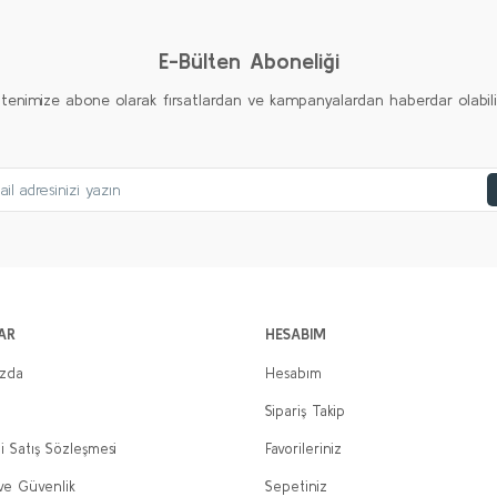
Yorum Yaz
E-Bülten Aboneliği
ltenimize abone olarak fırsatlardan ve kampanyalardan haberdar olabilirs
AR
HESABIM
ızda
Hesabım
Sipariş Takip
i Satış Sözleşmesi
Favorileriniz
 ve Güvenlik
Sepetiniz