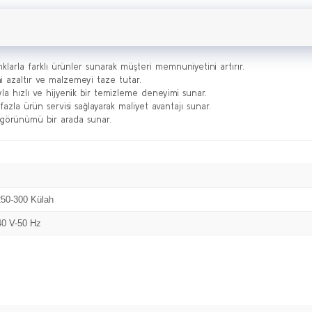
klarla farklı ürünler sunarak müşteri memnuniyetini artırır.
 azaltır ve malzemeyi taze tutar.
 hızlı ve hijyenik bir temizleme deneyimi sunar.
la ürün servisi sağlayarak maliyet avantajı sunar.
k görünümü bir arada sunar.
250-300 Külah
40 V-50 Hz
Bu ürüne ilk yorumu siz yapın!