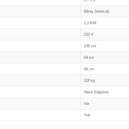
Dikey (Vertical)
2,2 KW
220 V
136 cm
59 cm
54 cm
118 kg
Hava Soğutma
Var
Yok