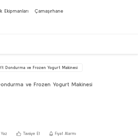
k Ekipmanları
Çamaşırhane
oft Dondurma ve Frozen Yogurt Makinesi
Dondurma ve Frozen Yogurt Makinesi
 Yaz
Tavsiye Et
Fiyat Alarmı