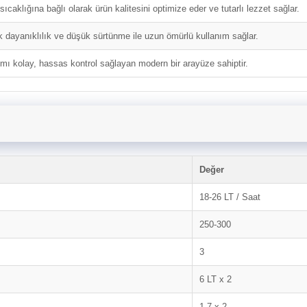
ıcaklığına bağlı olarak ürün kalitesini optimize eder ve tutarlı lezzet sağlar.
 dayanıklılık ve düşük sürtünme ile uzun ömürlü kullanım sağlar.
ımı kolay, hassas kontrol sağlayan modern bir arayüze sahiptir.
Değer
18-26 LT / Saat
250-300
3
6 LT x 2
1,7 x 2