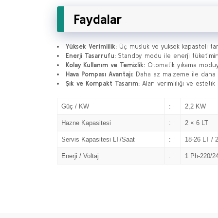
Faydalar
Yüksek Verimlilik:
Üç musluk ve yüksek kapasiteli tan
Enerji Tasarrufu:
Standby modu ile enerji tüketimini
Kolay Kullanım ve Temizlik:
Otomatik yıkama moduyla
Hava Pompası Avantajı:
Daha az malzeme ile daha faz
Şık ve Kompakt Tasarım:
Alan verimliliği ve esteti
Güç / KW
:
2,2 KW
Hazne Kapasitesi
:
2 × 6 LT
Servis Kapasitesi LT/Saat
:
18-26 LT / 
Enerji / Voltaj
:
1 Ph-220/2