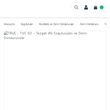
Anasayfa
Soğutucular
Buzdolabı ve Derin Dondurucular
Derin Dondurucu
Tezga