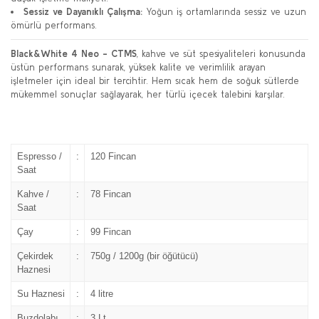
Sessiz ve Dayanıklı Çalışma:
Yoğun iş ortamlarında sessiz ve uzun
ömürlü performans.
Black&White 4 Neo - CTMS
, kahve ve süt spesiyaliteleri konusunda
üstün performans sunarak, yüksek kalite ve verimlilik arayan
işletmeler için ideal bir tercihtir. Hem sıcak hem de soğuk sütlerde
mükemmel sonuçlar sağlayarak, her türlü içecek talebini karşılar.
Espresso /
:
120 Fincan
Saat
Kahve /
:
78 Fincan
Saat
Çay
:
99 Fincan
Çekirdek
:
750g / 1200g (bir öğütücü)
Haznesi
Su Haznesi
:
4 litre
Buzdolabı
:
3 Lt.