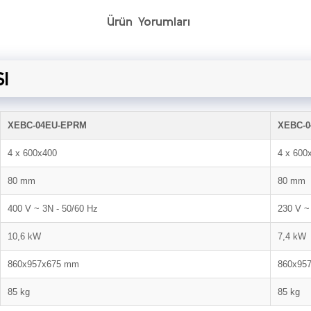
Ürün Yorumları
I
XEBC-04EU-EPRM
XEBC-0
4 x 600x400
4 x 600
80 mm
80 mm
400 V ~ 3N - 50/60 Hz
230 V ~
10,6 kW
7,4 kW
860x957x675 mm
860x95
85 kg
85 kg