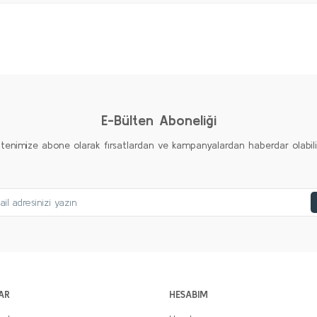
Bu ürüne ilk yorumu siz yapın!
Yorum Yaz
E-Bülten Aboneliği
ltenimize abone olarak fırsatlardan ve kampanyalardan haberdar olabilirs
AR
HESABIM