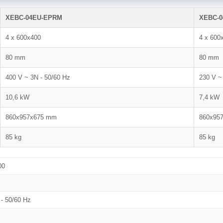
XEBC-04EU-EPRM
XEBC-0
4 x 600x400
4 x 600
80 mm
80 mm
400 V ~ 3N - 50/60 Hz
230 V ~
10,6 kW
7,4 kW
860x957x675 mm
860x95
85 kg
85 kg
00
 - 50/60 Hz