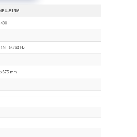
4EU-E1RM
x400
 1N - 50/60 Hz
7x675 mm