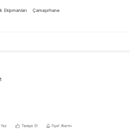
k Ekipmanları
Çamaşırhane
M
 Yaz
Tavsiye Et
Fiyat Alarmı