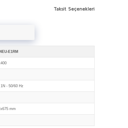
Taksit Seçenekleri
4EU-E1RM
x400
 1N - 50/60 Hz
7x675 mm