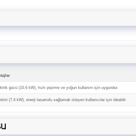
tajlar
trik gücü (10,6 kW), hızlı pişirme ve yoğun kullanım için uygundur.
timi (7,4 kW), enerji tasarrufu sağlamak isteyen kullanıcılar için idealdir.
SU