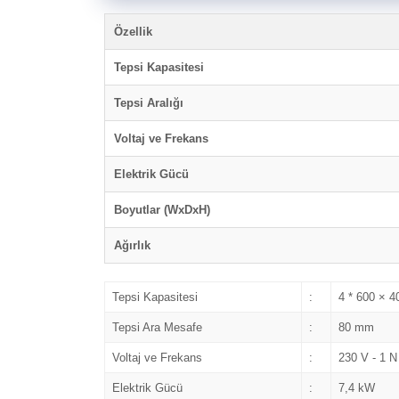
Özellik
Tepsi Kapasitesi
Tepsi Aralığı
Voltaj ve Frekans
Elektrik Gücü
Boyutlar (WxDxH)
Ağırlık
Tepsi Kapasitesi
:
4 * 600 × 4
Tepsi Ara Mesafe
:
80 mm
Voltaj ve Frekans
:
230 V - 1 N
Elektrik Gücü
:
7,4 kW