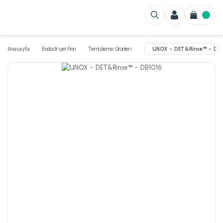
Anasayfa
Endüstriyel Fırın
Temizleme Ürünleri
UNOX - DET&Rinse™ - DB