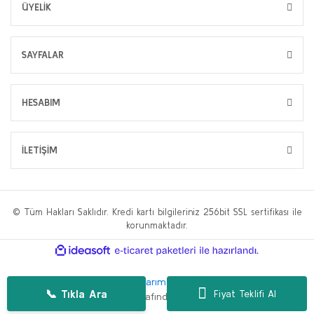
ÜYELİK
SAYFALAR
HESABIM
İLETİŞİM
© Tüm Hakları Saklıdır. Kredi kartı bilgileriniz 256bit SSL sertifikası ile
korunmaktadır.
ile
ideasoft
e-
hazırlandı.
ticaret
paketleri
Bu web sitesi,
WP.tc Web Tasarım Ajansı
ve
Hüseyin Yılmaz SEO
📞 Tıkla Ara
Fiyat Teklifi Al
Danışmanlığı
tarafından geliştirilmiştir.