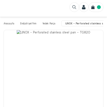
Anasayfa
Endüstriyel Fırın
Yedek Parça
UNOX - Perforated stainless ste