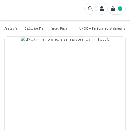
Anasayfa
Endüstriyel Fırın
Yedek Parça
UNOX - Perforated stainless ste