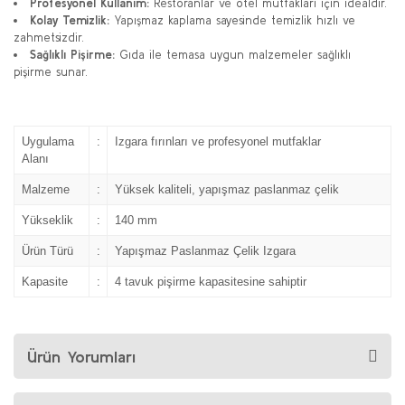
Profesyonel Kullanım:
Restoranlar ve otel mutfakları için idealdir.
Kolay Temizlik:
Yapışmaz kaplama sayesinde temizlik hızlı ve
zahmetsizdir.
Sağlıklı Pişirme:
Gıda ile temasa uygun malzemeler sağlıklı
pişirme sunar.
Uygulama
:
Izgara fırınları ve profesyonel mutfaklar
Alanı
Malzeme
:
Yüksek kaliteli, yapışmaz paslanmaz çelik
Yükseklik
:
140 mm
Ürün Türü
:
Yapışmaz Paslanmaz Çelik Izgara
Kapasite
:
4 tavuk pişirme kapasitesine sahiptir
Ürün Yorumları